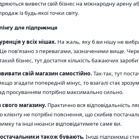
дряються вивести свій бізнес на міжнародну арену а
родаж із будь-якої точки світу.
пінгу для підприємця
ренція у всіх нішах.
На жаль, яку б ви нішу не вибр
 Це пов'язано з перевагами, зазначеними вище. Чере
акий бізнес, тут достатня кількість бажаючих зароби
звивати свій магазин самостійно.
Так-так, тут пос
кщо згадати попередній мінус, то взагалі стає зрозум
д просуванням потрібно максимально сильно.
я свого магазину.
Практично вся відповідальність ля
о клієнту не потрібні пояснення, що схибив постачаль
римку та інші нюанси відповідатимете саме ви.
постачальники також бувають.
Іноді підприємці ст