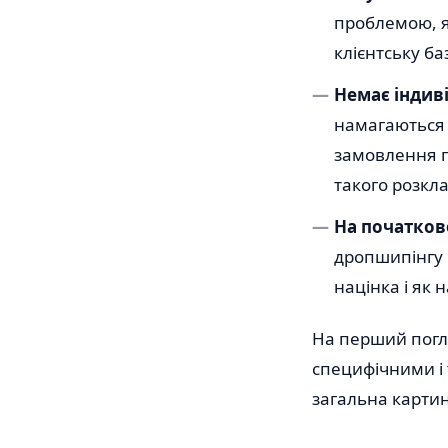
проблемою, я
клієнтську ба
Немає індив
намагаються 
замовлення п
такого розкл
На початков
дропшипінгу м
націнка і як 
На перший погля
специфічними і 
загальна карти