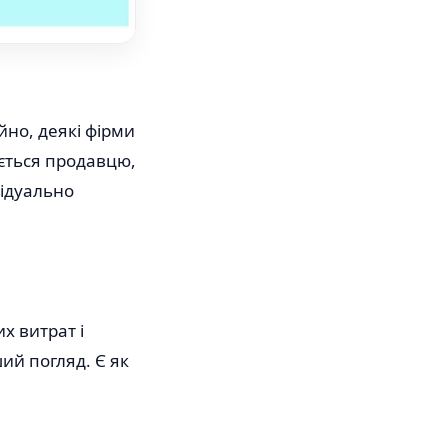
йно, деякі фірми
ється продавцю,
відуально
х витрат і
ий погляд. Є як