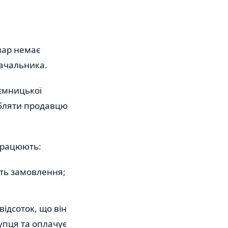
овар немає
тачальника.
ємницької
робляти продавцю
працюють:
ить замовлення;
ідсоток, що він
упця та оплачує