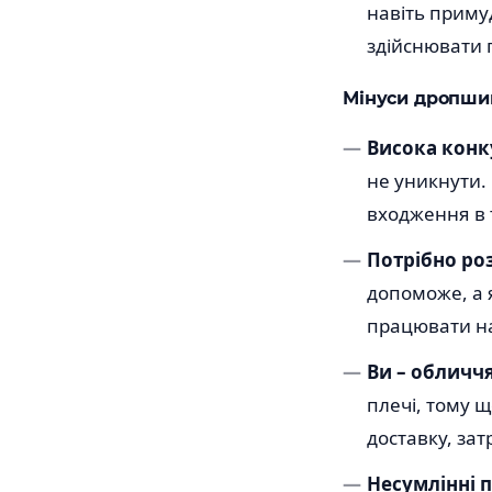
навіть приму
здійснювати п
Мінуси дропши
Висока конку
не уникнути.
входження в т
Потрібно ро
допоможе, а я
працювати на
Ви – обличч
плечі, тому щ
доставку, зат
Несумлінні 