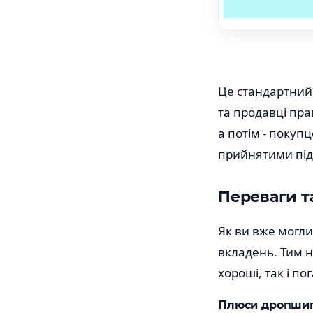
Це стандартний 
та продавці пр
а потім - покупц
прийнятими під
Переваги т
Як ви вже могли
вкладень. Тим н
хороші, так і по
Плюси дропшип