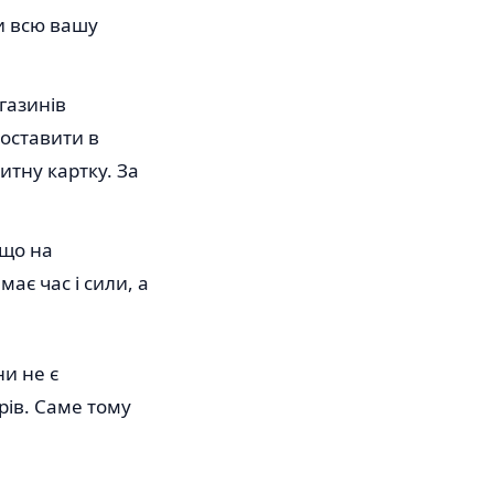
и всю вашу
газинів
поставити в
итну картку. За
 що на
ає час і сили, а
и не є
рів. Саме тому