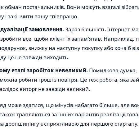
к обман постачальників. Вони можуть взагалі зібрат
зу і закінчити вашу співпрацю.
ідуалізації замовлення.
Зараз більшість Інтернет-ма
зробити все, щоби клієнт їх запам'ятав. Наприклад, 
одарунок, знижку на наступну покупку або хоча б віз
аду це не завжди виходить.
ому етапі заробіток невеликий.
Помилкова думка,
ожна робити гроші з повітря. Це теж робота, яка займ
наслідок виторг не завжди великий.
д може здатися, що мінусів набагато більше, але вон
також трапляються за інших варіантів реалізації това
на дропшипінгу є сприятливою для першого стартапу.