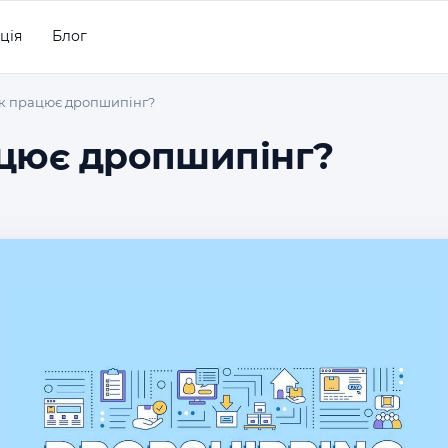
ція
Блог
к працює дропшипінг?
цює дропшипінг?