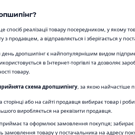
опшипінг?
 це спосіб реалізації товару посередником, у якому т
у з продавцем, а відправляється і зберігається у пос
й день дропшипінг є найпопулярнішим видом підпри
 використовується в Інтернет-торгівлі та дозволяє за
ості товару.
прийнята схема дропшипінгу
, за якою найчастіше 
а сторінці або на сайті продавця вибирає товар і роб
льшого виробляється на реквізити продавця.
 приймає та оформлює замовлення покупця; забирає в
ть замовлення товару у постачальника на адресу пок