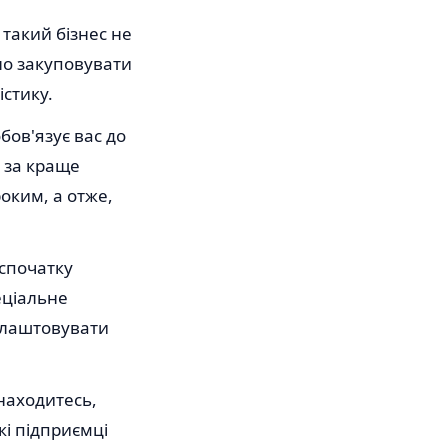
 такий бізнес не
бно закуповувати
істику.
бов'язує вас до
 за краще
оким, а отже,
 спочатку
еціальне
налаштовувати
знаходитесь,
кі підприємці