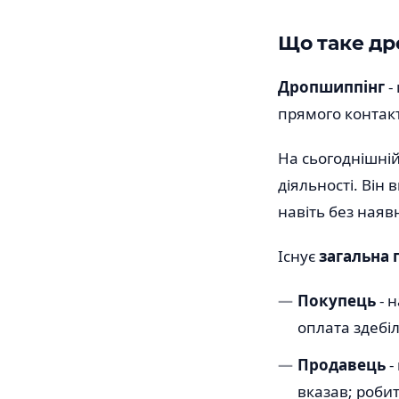
Що таке др
Дропшиппінг
-
прямого контакт
На сьогоднішні
діяльності. Він
навіть без наявн
Існує
загальна 
Покупець
- н
оплата здебі
Продавець
-
вказав; роби