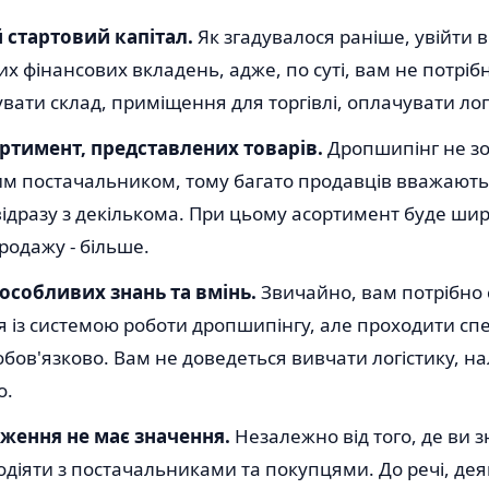
 стартовий капітал.
Як згадувалося раніше, увійти в
их фінансових вкладень, адже, по суті, вам не потрі
вати склад, приміщення для торгівлі, оплачувати лог
ртимент, представлених товарів.
Дропшипінг не зо
им постачальником, тому багато продавців вважають
відразу з декількома. При цьому асортимент буде шир
родажу - більше.
 особливих знань та вмінь.
Звичайно, вам потрібно
 із системою роботи дропшипінгу, але проходити сп
бов'язково. Вам не доведеться вивчати логістику, 
о.
ження не має значення.
Незалежно від того, де ви 
діяти з постачальниками та покупцями. До речі, дея