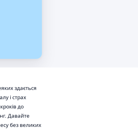
еяких здається
лу і страх
кроків до
нг. Давайте
несу без великих