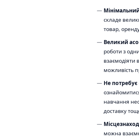
Мінімальний
складе велик
товар, оренду
Великий асо
роботи з одн
взаємодіяти 
можливість п
Не потребує
ознайомитися
навчання нео
доставку тощ
Місцезнаход
можна взаємо