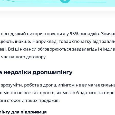
підхід, який використовується у 95% випадків. Звича
ацюють інакше. Наприклад, товар спочатку відправля
еві. Всі ці нюанси обговорюються заздалегідь і є інди
 час вашого договору.
а недоліки дропшипінгу
 зрозуміти, робота з дропшипінгом не вимагає сильни
е менш не все так просто, як могло б здатися на перш
гані сторони таких продажів.
інгу для підприємця