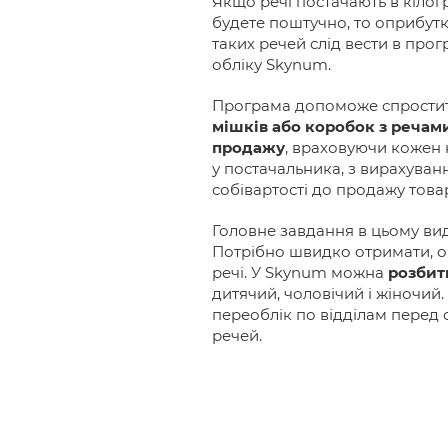
Якщо речі постачають в кілогр
будете поштучно, то оприбутк
таких речей слід вести в прог
обліку Skynum.
Програма допоможе спрости
мішків або коробок з речами
продажу
, враховуючи кожен к
у постачальника, з вирахуван
собівартості до продажу товар
Головне завдання в цьому виді
Потрібно швидко отримати, о
речі. У Skynum можна
розбит
дитячий, чоловічий і жіночий
переоблік по відділам перед 
речей.