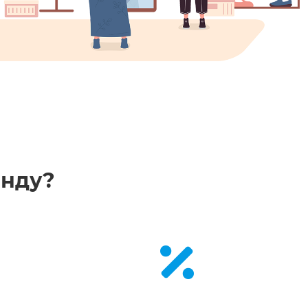
енду?