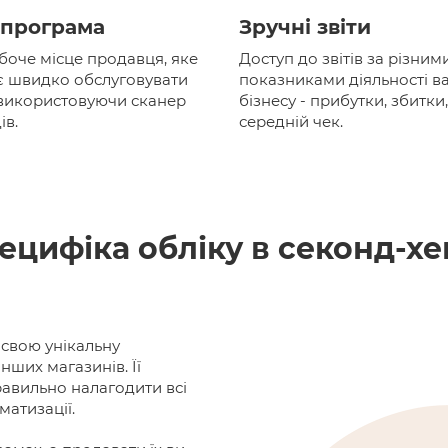
 програма
Зручні звіти
боче місце продавця, яке
Доступ до звітів за різним
 швидко обслуговувати
показниками діяльності в
 використовуючи сканер
бізнесу - прибутки, збитки
ів.
середній чек.
ецифіка обліку в секонд-хе
 свою унікальну
 інших магазинів. Її
равильно налагодити всі
атизації.