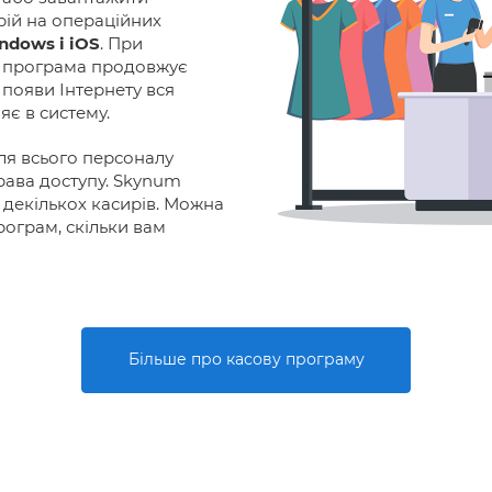
рій на операційних
ndows і iOS
. При
жі програма продовжує
я появи Інтернету вся
яє в систему.
Для всього персоналу
ава доступу. Skynum
декількох касирів. Можна
рограм, скільки вам
Більше про касову програму