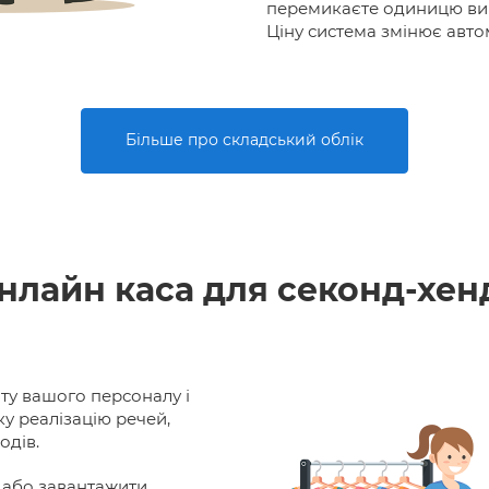
перемикаєте одиницю вим
Ціну система змінює авто
Більше про складський облік
нлайн каса для секонд-хен
ту вашого персоналу і
 реалізацію речей,
одів.
або завантажити