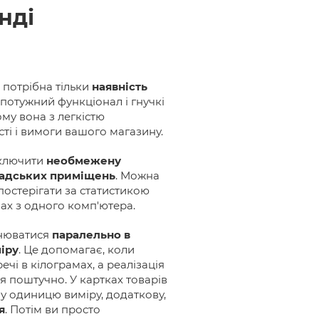
нді
 потрібна тільки
наявність
потужний функціонал і гнучкі
му вона з легкістю
сті і вимоги вашого магазину.
дключити
необмежену
кладських приміщень
. Можна
постерігати за статистикою
ах з одного комп'ютера.
снюватися
паралельно в
іру
. Це допомагає, коли
чі в кілограмах, а реалізація
я поштучно. У картках товарів
у одиницю виміру, додаткову,
я
. Потім ви просто