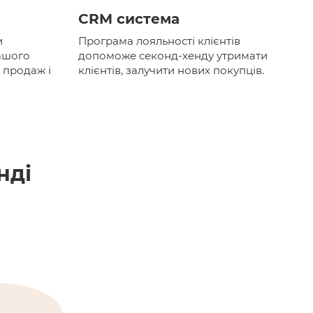
CRM система
и
Програма лояльності клієнтів
ашого
допоможе секонд-хенду утримати
, продаж і
клієнтів, залучити нових покупців.
нді