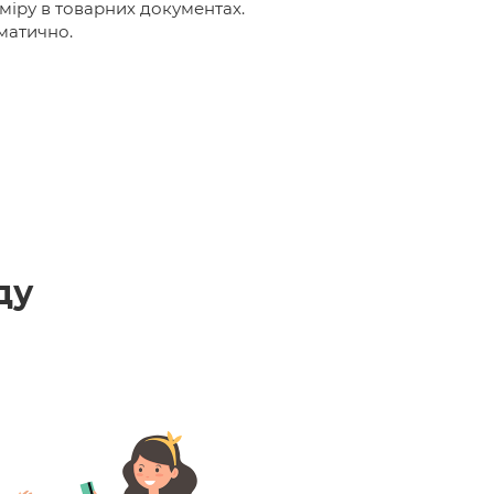
іру в товарних документах.
матично.
ду