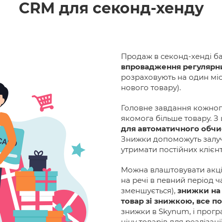
CRM для секонд-хенду
Продаж в секонд-хенді ба
впровадження регулярн
розраховують на один мі
нового товару).
Головне завдання кожног
якомога більше товару. З
для автоматичного обч
Знижки допоможуть залуч
утримати постійних клієнт
Можна влаштовувати акці
на речі в певний період ч
зменшується),
знижки на 
товар зі знижкою, все по
знижки в Skynum, і прог
ціну товарів для реалізації