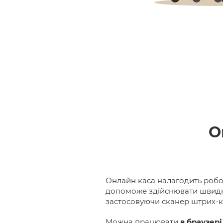
О
Онлайн каса налагодить робо
допоможе здійснювати швидку
застосовуючи сканер штрих-к
Можна працювати
в браузері