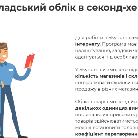
ладський облік в секонд-хе
Для роботи в Skynum вам
Інтернету
. Програма має 
налаштування, завдяки чо
адаптується під особливо
У Skynum ви зможете пі
кількість магазинів і с
контролювати фінанси і с
продажу в різних магазин
Облік товарів може здій
декількох одиницях вим
постачальник привозить ре
товарів здійснюватиметьс
можна встановити головн
коефіцієнт перетворенн