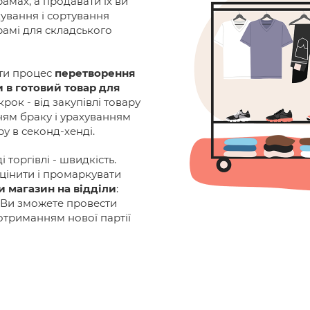
амах, а продавати їх ви
ування і сортування
рамі для складського
ти процес
перетворення
 в готовий товар для
рок - від закупівлі товару
ням браку і урахуванням
у в секонд-хенді.
 торгівлі - швидкість.
цінити і промаркувати
и магазин на відділи
:
. Ви зможете провести
отриманням нової партії