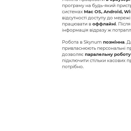
програму на будь-який прист
системах
Mac OS, Android, Wi
відсутності доступу до мере
працювати в
оффлайні
. Післ
інформація відразу ж потрапл
Робота в Skynum
позмінна
. 
привласнюють персональні пр
дозволяє
паралельну роботу
підключити стільки касових п
потрібно.