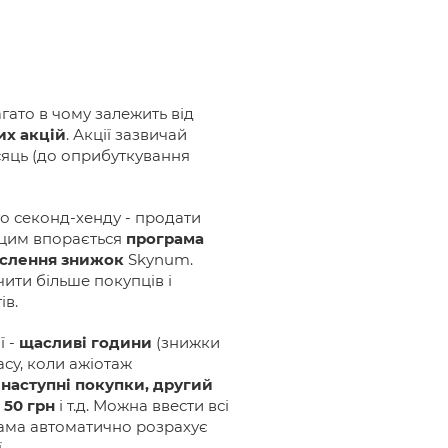
гато в чому залежить від
их акцій
. Акції зазвичай
сяць (до оприбуткування
о секонд-хенду - продати
 цим впорається
програма
ислення знижок
Skynum.
ити більше покупців і
ів.
ї -
щасливі години
(знижки
асу, коли ажіотаж
наступні покупки, другий
 50 грн
і т.д. Можна ввести всі
рама автоматично розрахує
.