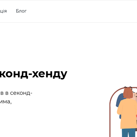
ція
Блог
еконд-хенду
в в секонд-
има,