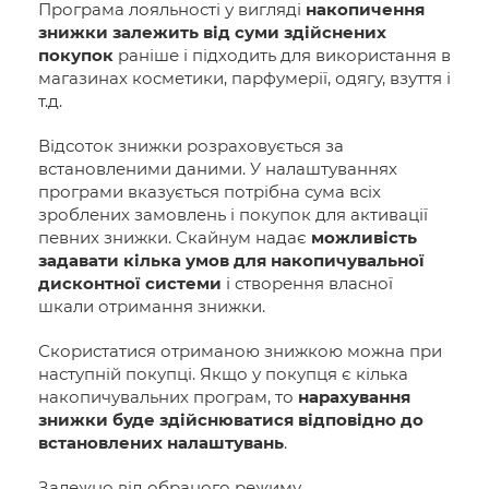
Програма лояльності у вигляді
накопичення
знижки залежить від суми здійснених
покупок
раніше і підходить для використання в
магазинах косметики, парфумерії, одягу, взуття і
т.д.
Відсоток знижки розраховується за
встановленими даними. У налаштуваннях
програми вказується потрібна сума всіх
зроблених замовлень і покупок для активації
певних знижки. Скайнум надає
можливість
задавати кілька умов для накопичувальної
дисконтної системи
і створення власної
шкали отримання знижки.
Скористатися отриманою знижкою можна при
наступній покупці. Якщо у покупця є кілька
накопичувальних програм, то
нарахування
знижки буде здійснюватися відповідно до
встановлених налаштувань
.
Залежно від обраного режиму