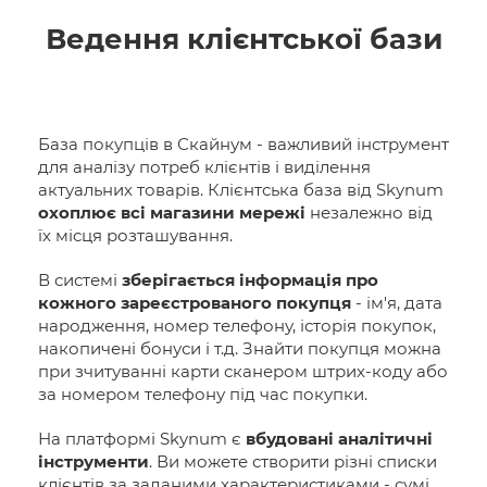
Ведення клієнтської бази
База покупців в Скайнум - важливий інструмент
для аналізу потреб клієнтів і виділення
актуальних товарів. Клієнтська база від Skynum
охоплює всі магазини мережі
незалежно від
їх місця розташування.
В системі
зберігається інформація про
кожного зареєстрованого покупця
- ім'я, дата
народження, номер телефону, історія покупок,
накопичені бонуси і т.д. Знайти покупця можна
при зчитуванні карти сканером штрих-коду або
за номером телефону під час покупки.
На платформі Skynum є
вбудовані аналітичні
інструменти
. Ви можете створити різні списки
клієнтів за заданими характеристиками - сумі