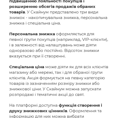
підвищенню лояльності покупців і
розширенню обсягів продажів обраних
товарів
. У Скайнум представлено три види
знижок - накопичувальна знижка, персональна
знижка і спеціальна ціна.
Персональна знижка
оформляється для
певної групи покупців (наприклад, VIP-клієнти),
і в залежності від налаштувань може діяти
одноразово або постійно. Відсоток знижки
вказується при її створенні.
Спеціальна ціна
може діяти як для всіх клієнтів
магазину або мережі, так і для обраної групи
клієнтів. Акція формується на певну категорію
товарів із зазначенням розміру знижки або
знижкової ціни. У Скайнум можна запускати
розпродажі і тематичні акції до свят.
На платформі доступна
функція створення і
друку знижкових цінників
. Оформлення та
інформацію для них можна вибрати