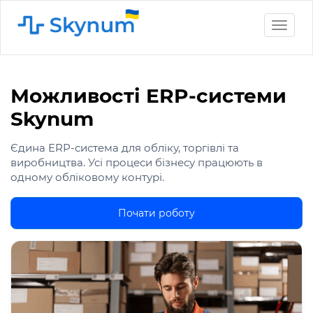
Toggle
naviga
Можливості ERP-системи
Skynum
Єдина ERP-система для обліку, торгівлі та
виробництва. Усі процеси бізнесу працюють в
одному обліковому контурі.
Почати роботу