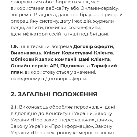
створюються або збираються під час
використання веб-сайту або Онлайн-сервісу,
зокрема IP-адреса, дані про браузер, пристрій,
операційну систему, дату і час дій, журнали
подій, запити, помилки, cookie-файли,
ідентифікатори сесій та інші подібні дані.
1.9.
Інші терміни, зокрема
Договір оферти
,
Виконавець
,
Клієнт
,
Користувачі Клієнта
,
Обліковий запис компанії
,
Дані Клієнта
,
Онлайн-сервіс
,
API
,
Підписка
та
Тарифний
план
, використовуються у значенні,
наведеному в Договорі оферти.
2. ЗАГАЛЬНІ ПОЛОЖЕННЯ
2.1.
Виконавець обробляє персональні дані
відповідно до Конституції України, Закону
України «Про захист персональних даних»,
Закону України «Про інформацію», Закону
України «Про електронну комерцію», інших