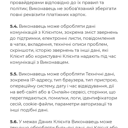
провайдерами відповідно до їх правил та
політик; Виконавець не зобов’язаний зберігати
повні реквізити платіжних карток.
5.4.
Виконавець може обробляти дані
комунікацій з Клієнтом, зокрема зміст звернень
до підтримки, електронні листи, повідомлення
в чатах, вкладення, технічні описи проблем,
скріншоти, історію звернень та інші дані, які
Клієнт або користувачі Клієнта надають під час
комунікації з Виконавцем.
5.5.
Виконавець може обробляти Технічні дані,
зокрема IP-адресу, тип браузера, тип пристрою,
операційну систему, дату і час відвідування, дії
на веб-сайті або в Онлайн-сервісі, сторінки, що
переглядаються, помилки, логи, ідентифікатори
сесій, cookie-файли, параметри авторизації та
інші подібні дані.
5.6.
У межах Даних Клієнта Виконавець може
технічно обробляти будь-які дані, які Клієнт або