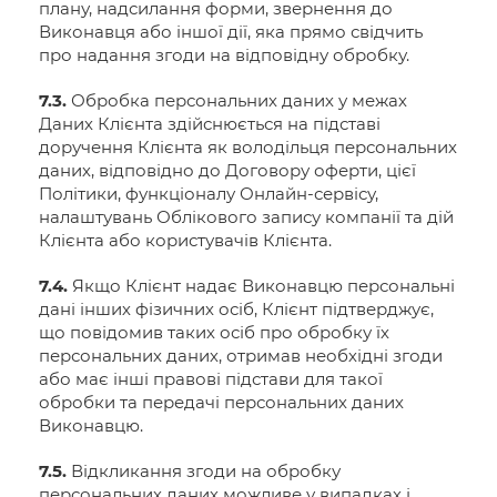
плану, надсилання форми, звернення до
Виконавця або іншої дії, яка прямо свідчить
про надання згоди на відповідну обробку.
7.3.
Обробка персональних даних у межах
Даних Клієнта здійснюється на підставі
доручення Клієнта як володільця персональних
даних, відповідно до Договору оферти, цієї
Політики, функціоналу Онлайн-сервісу,
налаштувань Облікового запису компанії та дій
Клієнта або користувачів Клієнта.
7.4.
Якщо Клієнт надає Виконавцю персональні
дані інших фізичних осіб, Клієнт підтверджує,
що повідомив таких осіб про обробку їх
персональних даних, отримав необхідні згоди
або має інші правові підстави для такої
обробки та передачі персональних даних
Виконавцю.
7.5.
Відкликання згоди на обробку
персональних даних можливе у випадках і