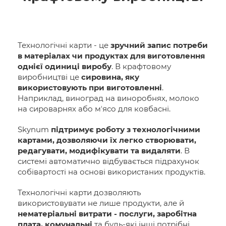
Технологічні карти - це
зручний запис потреби
в матеріалах чи продуктах для виготовлення
однієї одиниці виробу
. В крафтовому
виробництві це
сировина, яку
використовують при виготовленні
.
Наприклад, виноград на виноробнях, молоко
на сироварнях або мʼясо для ковбасні.
Skynum
підтримує роботу з технологічними
картами, дозволяючи їх легко створювати,
редагувати, модифікувати та видаляти
. В
системі автоматично відбувається підрахунок
собівартості на основі використаних продуктів.
Технологічні карти дозволяють
використовувати не лише продукти, але й
нематеріальні витрати - послуги, заробітна
плата, комунальні
та будь-які інші потрібні