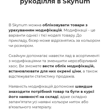
рукоділля в Skynum
В Skynum можна
обліковувати товари з
урахуванням модифікацій
. Модифікації - це
варіанти однієї і тієї моделі товару. До
прикладу, бісер може відрізнятись за кольором
чи розміром.
Скайнум допомагає навести лад в асортименті
з модифікаціями та зменшити нерозбірливий
хаос. Ви зможете
вести облік модифікацій,
встановлювати для них окремі ціни
, а також
відстежувати статистику продажів.
Наявність модифікацій допоможе
швидше
знаходити потрібний товар та бути в курсі
його наявності на складі
, адже складно
запам‘ятати усі наявні кольори ниток або
в‘язального матеріалу.