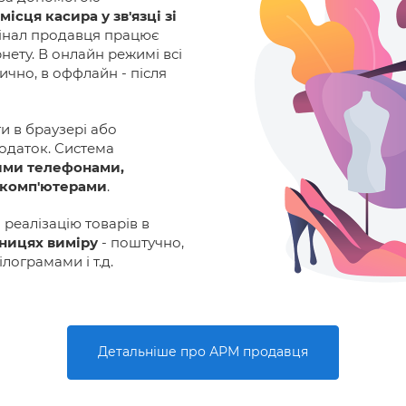
ісця касира у зв'язці зі
мінал продавця працює
нету. В онлайн режимі всі
ично, в оффлайн - після
 в браузері або
одаток. Система
ними телефонами,
 комп'ютерами
.
реалізацію товарів в
иницях виміру
- поштучно,
лограмами і т.д.
Детальніше про АРМ продавця