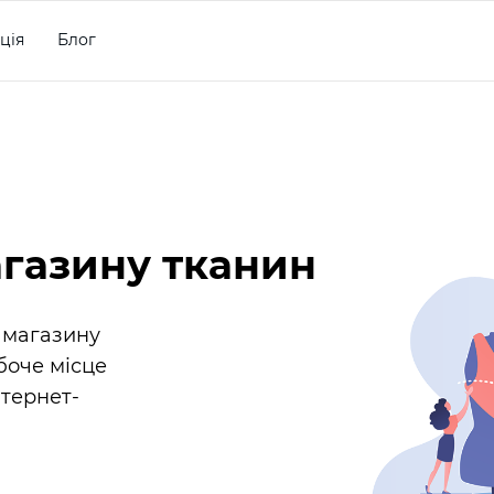
ція
Блог
агазину тканин
 магазину
боче місце
нтернет-