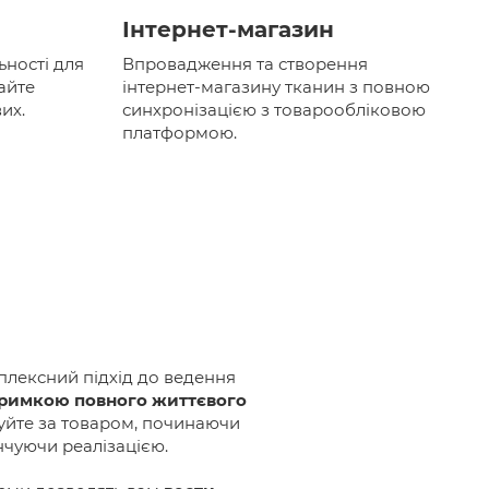
Інтернет-магазин
ності для
Впровадження та створення
кайте
інтернет-магазину тканин з повною
их.
синхронізацією з товарообліковою
платформою.
лексний підхід до ведення
тримкою повного життєвого
куйте за товаром, починаючи
нчуючи реалізацією.