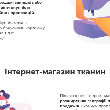
продажі залишків або
іряти окупність
ійних пропозицій
.
 Skynum можна
а бонусними картами у
о від їх
сті.
Інтернет-магазин тканин
Підключення інтернет-ма
розширенню географії п
продажів
. Скайнум проп