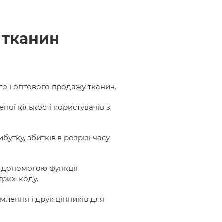
 тканин
го і оптового продажу тканин.
ої кількості користувачів з
ибутку, збитків в розрізі часу
а допомогою функції
трих-коду.
млення і друк цінників для