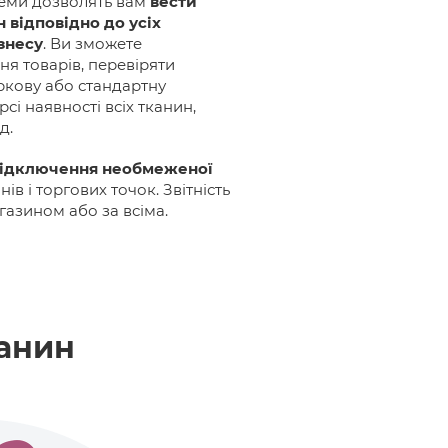
теми дозволять вам
вести
 відповідно до усіх
знесу
. Ви зможете
я товарів, перевіряти
ркову або стандартну
рсі наявності всіх тканин,
д.
ідключення необмеженої
нів і торгових точок. Звітність
азином або за всіма.
канин