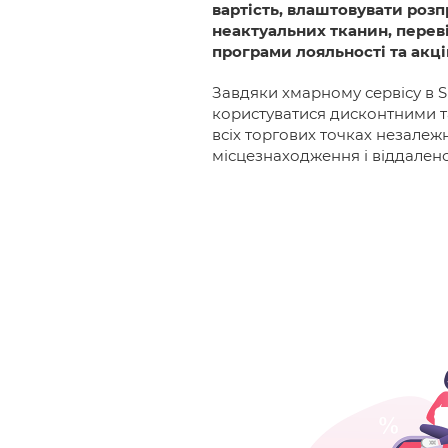
вартість, влаштовувати роз
неактуальних тканин, перев
програми лояльності та акц
Завдяки хмарному сервісу в
користуватися дисконтними т
всіх торгових точках незалежн
місцезнаходження і віддалено