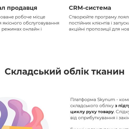
ал продавця
СRM-система
оване робоче місце
Створюйте програму лояль
я якісного обслуговування
постійних клієнтів і запус
в режимах онлайн і
акційні пропозиції для нов
Складський облік тканин
Платформа Skynum - комп
складського обліку
з під
циклу руху товару
. Слід
від оприбуткування і закі