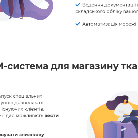
Ведення документації 
складського обліку вашог
Автоматизація мережі 
-система для магазину тк
апуск спеціальних
купців дозволяють
 існуючих клієнтів.
ин дає можливість
вести
овувати знижкову