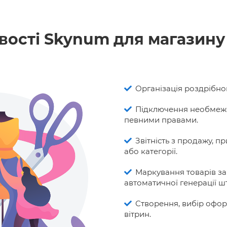
ості Skynum для магазину
Організація роздрібно
Підключення необмежен
певними правами.
Звітність з продажу, пр
або категорії.
Маркування товарів з
автоматичної генерації ш
Створення, вибір офор
вітрин.