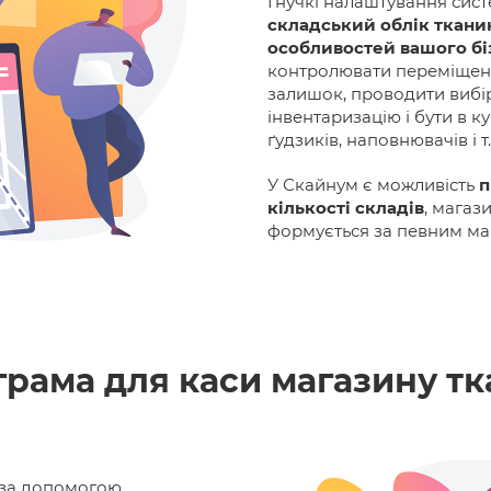
Гнучкі налаштування сис
складський облік тканин
особливостей вашого бі
контролювати переміщенн
залишок, проводити вибі
інвентаризацію і бути в ку
ґудзиків, наповнювачів і т.
У Скайнум є можливість
п
кількості складів
, магази
формується за певним маг
рама для каси магазину т
 за допомогою