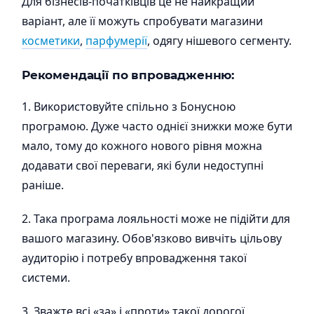
Для бізнесів-початківців це не найкращий
варіант, але її можуть спробувати магазини
косметики
,
парфумерії
, одягу нішевого сегменту.
Рекомендації по впровадженню:
1. Використовуйте спільно з Бонусною
програмою. Дуже часто однієї знижки може бути
мало, тому до кожного нового рівня можна
додавати свої переваги, які були недоступні
раніше.
2. Така програма лояльності може не підійти для
вашого магазину. Обов'язково вивчіть цільову
аудиторію і потребу впровадження такої
системи.
3. Зважте всі «за» і «проти» такої дорогої