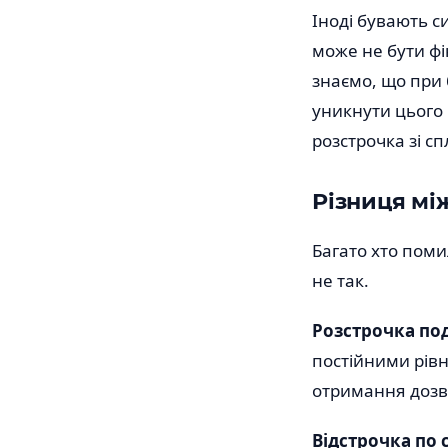
Іноді бувають с
може не бути фі
знаємо, що при
уникнути цього 
розстрочка зі сп
Різниця мі
Багато хто поми
не так.
Розстрочка по
постійними рівн
отримання дозв
Відстрочка по 