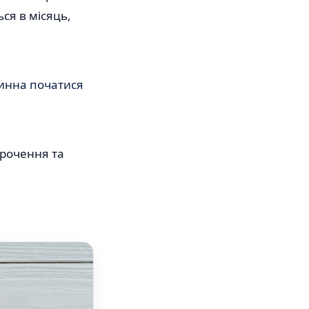
ся в місяць,
винна початися
строчення та
?