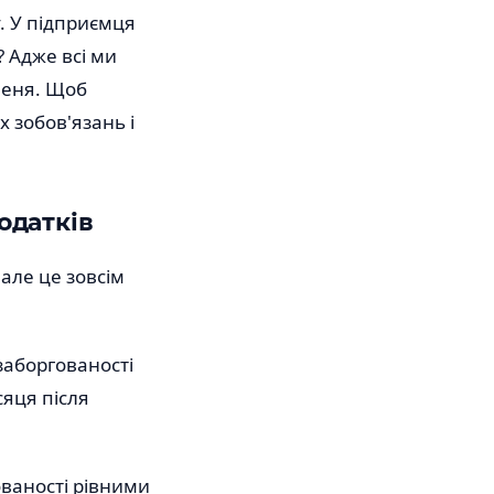
у. У підприємця
 Адже всі ми
пеня. Щоб
х зобов'язань і
одатків
але це зовсім
 заборгованості
сяця після
ованості рівними