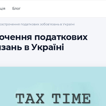
ція
Блог
озстрочення податкових зобов'язань в Україні
очення податкових
зань в Україні