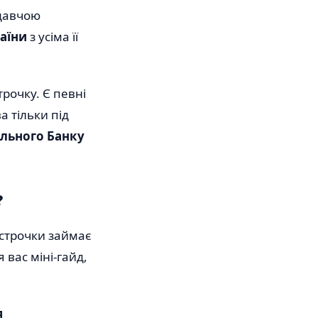
одавчою
аїни
з усіма її
рочку. Є певні
 тільки під
ального Банку
?
дстрочки займає
 вас міні-гайд,
я