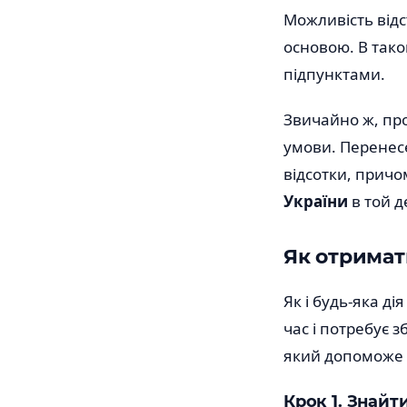
Можливість відс
основою. В так
підпунктами.
Звичайно ж, про
умови. Перенес
відсотки, причом
України
в той д
Як отримат
Як і будь-яка д
час і потребує 
який допоможе 
Крок 1. Знайт