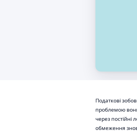
Податкові зобо
проблемою вони 
через постійні 
обмеження знову