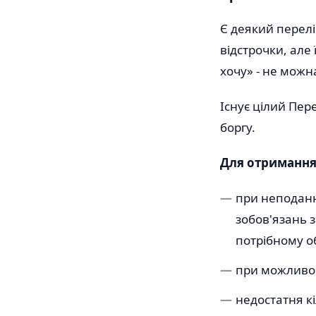
Є деякий перелі
відстрочки, але 
хочу» - не можн
Існує цілий Пер
боргу.
Для отримання 
при неподанн
зобов'язань 
потрібному об
при можливос
недостатня к