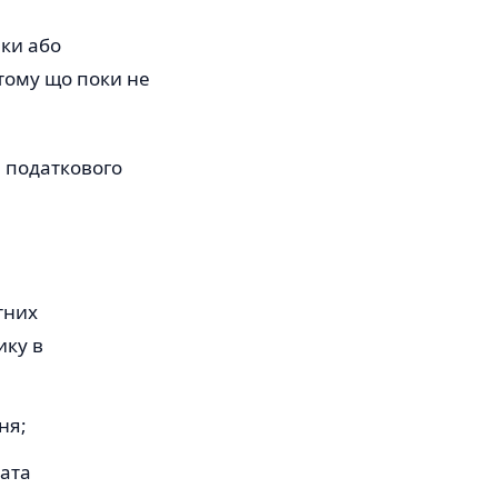
чки або
 тому що поки не
и податкового
тних
ику в
ня;
лата