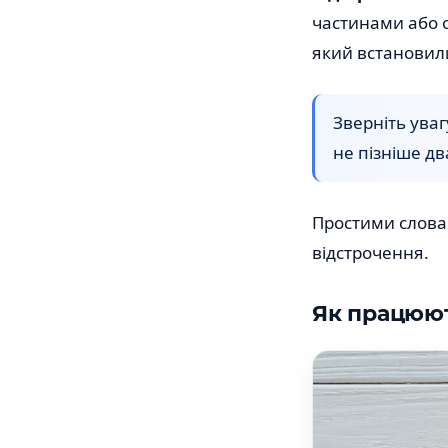
частинами або о
який встановили
Зверніть уваг
не пізніше дв
Простими слов
відстрочення.
Як працюют