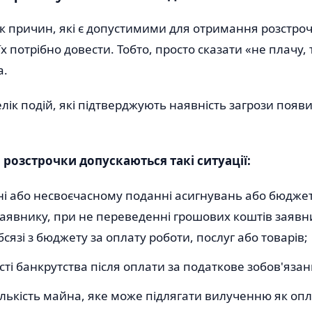
к причин, які є допустимими для отримання розстро
їх потрібно довести. Тобто, просто сказати «не плачу,
а.
елік подій, які підтверджують наявність загрози появ
розстрочки допускаються такі ситуації:
і або несвоєчасному поданні асигнувань або бюдже
заявнику, при не переведенні грошових коштів заявн
сязі з бюджету за оплату роботи, послуг або товарів;
ті банкрутства після оплати за податкове зобов'язан
ількість майна, яке може підлягати вилученню як оп