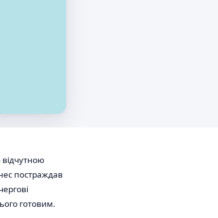
 відчутною
знес постраждав
чергові
ього готовим.