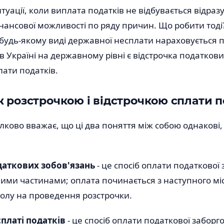
итуації, коли виплата податків не відбувається відраз
нансової можливості по ряду причин. Що робити тоді?
 будь-якому виді державної несплати нараховується 
в Україні на державному рівні є відстрочка податкови
лати податків.
ж розстрочкою і відстрочкою сплати п
лково вважає, що ці два поняття між собою однакові, 
даткових зобов'язань
- це спосіб оплати податкової
ими частинами; оплата починається з наступного мі
олу на проведення розстрочки.
сплаті податків
- це спосіб оплати податкової заборг