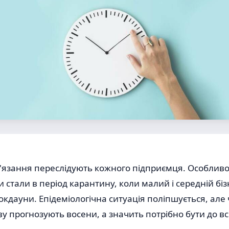
в'язання переслідують кожного підприємця. Особливо
стали в період карантину, коли малий і середній бі
локдауни. Епідеміологічна ситуація поліпшується, але 
 прогнозують восени, а значить потрібно бути до вс