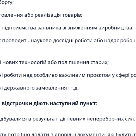
боргу;
товлення або реалізація товарів;
я підприємства заявника зі зниженням виробництва;
 проводить науково-дослідні роботи або надає робоч
і нових технологій або поліпшення старих;
і роботи над особливо важливим проєктом у сфері ро
і державного замовлення і т.д.
відстрочки діють наступний пункт:
 відбувалися в результаті дії певних непереборних сил.
ту потрібно додати відповідні документи, які будуть