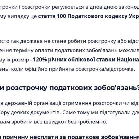
трочки і розстрочки регулюється відповідною закон
ому випадку це
стаття 100 Податкового кодексу Укр
сто так держава не стане робити розстрочку або відст
ення терміну оплати податкових зобов'язань можлива
у їх розмір -
120% річних облікової ставки Націон
ень, коли офіційно прийнята розстрочка/відстрочка.
и розстрочку податкових зобов'язань
ія в державній організації отримання розстрочки чи ві
збору деяких документів. Саме тому ми підготували для
вам зробити все швидко і безпроблемно.
и причину несплати за податкове зобов'язанн