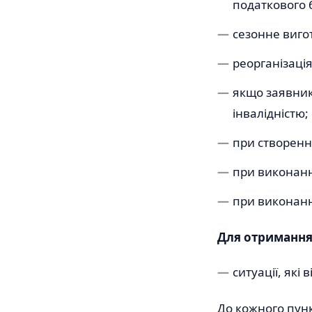
податкового 
сезонне виго
реорганізаці
якщо заявник
інвалідністю;
при створенн
при виконанн
при виконанн
Для отримання 
ситуації, які
До кожного пунк