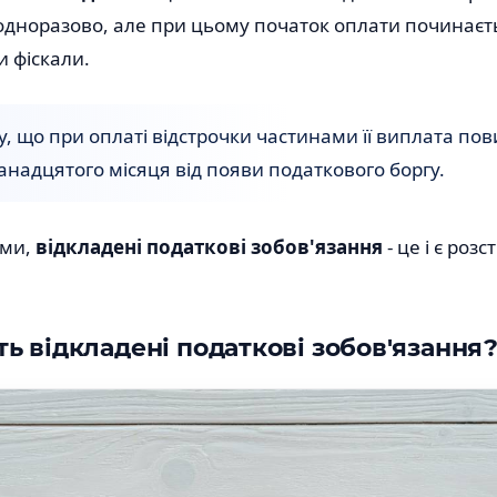
дноразово, але при цьому початок оплати починаєть
 фіскали.
у, що при оплаті відстрочки частинами її виплата по
анадцятого місяця від появи податкового боргу.
ами,
відкладені податкові зобов'язання
- це і є роз
ь відкладені податкові зобов'язання