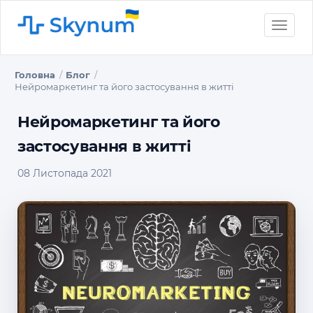
Toggle
naviga
Головна
Блог
Нейромаркетинг та його застосування в житті
Нейромаркетинг та його
застосування в житті
08 Листопада 2021