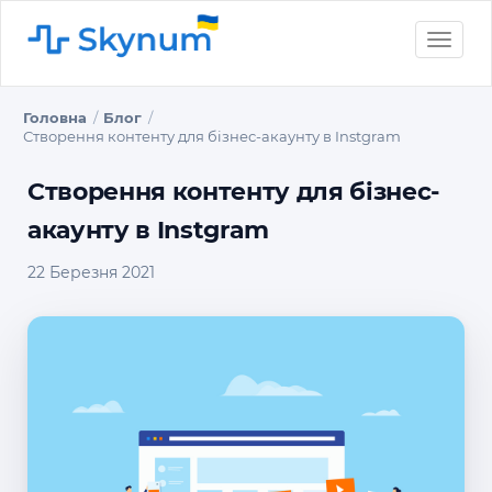
Toggle
naviga
Головна
Блог
Створення контенту для бізнес-акаунту в Instgram
Створення контенту для бізнес-
акаунту в Instgram
22 Березня 2021