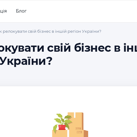
ція
Блог
к релокувати свій бізнес в іншій регіон України?
окувати свій бізнес в і
 України?