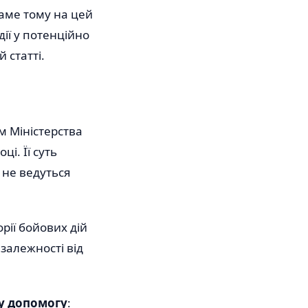
Саме тому на цей
дії у потенційно
 статті.
м Міністерства
і. Її суть
 не ведуться
рії бойових дій
залежності від
у допомогу
: