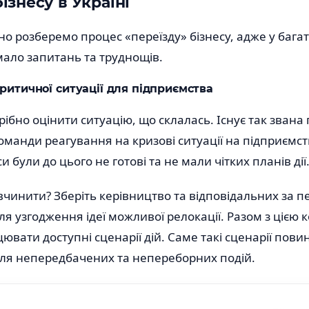
ізнесу в Україні
о розберемо процес «переїзду» бізнесу, адже у бага
мало запитань та труднощів.
критичної ситуації для підприємства
рібно оцінити ситуацію, що склалась. Існує так звана
манди реагування на кризові ситуації на підприємств
си були до цього не готові та не мали чітких планів дії
чинити? Зберіть керівництво та відповідальних за пе
для узгодження ідеї можливої релокації. Разом з цією
ювати доступні сценарії дій. Саме такі сценарії пови
для непередбачених та непереборних подій.