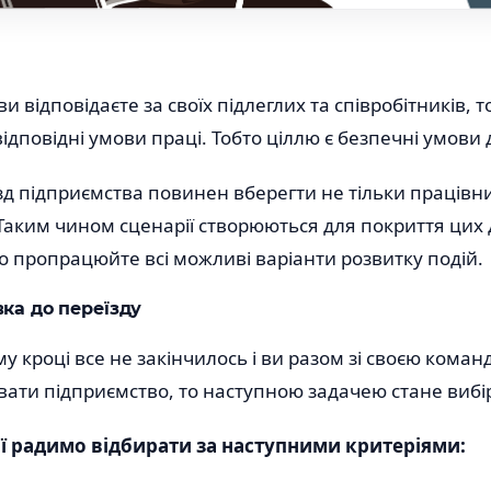
и відповідаєте за своїх підлеглих та співробітників, 
ідповідні умови праці. Тобто ціллю є безпечні умови 
їзд підприємства повинен вберегти не тільки працівни
 Таким чином сценарії створюються для покриття цих 
о пропрацюйте всі можливі варіанти розвитку подій.
вка до переїзду
 кроці все не закінчилось і ви разом зі своєю кома
ати підприємство, то наступною задачею стане вибір
ї радимо відбирати за наступними критеріями: