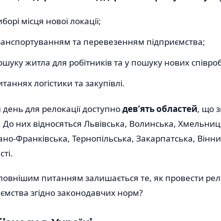
борі місця нової локації;
ранспортуванням та перевезенням підприємства;
шуку житла для робітників та у пошуку нових співроб
таннях логістики та закупівлі.
 день для релокації доступно
дев’ять областей
, що 
і. До них відносяться Львівська, Волинська, Хмельниц
ано-Франківська, Тернопільська, Закарпатська, Вінн
сті.
ловнішим питанням залишається те, як провести ре
ємства згідно законодавчих норм?