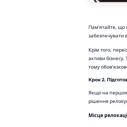
Пам’ятайте, що в
забезпечувати в
Крім того, пере
активи бізнесу.
тому обов’язков
Крок 2. Підгото
Якщо на першому
рішення релокув
Місце релокаці