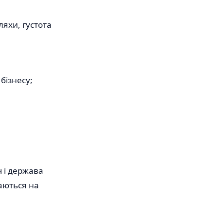
ляхи, густота
бізнесу;
ч і держава
шаються на