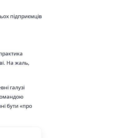
тьох підприємців
 практика
і. На жаль,
.
вні галузі
 командою
нні бути «про