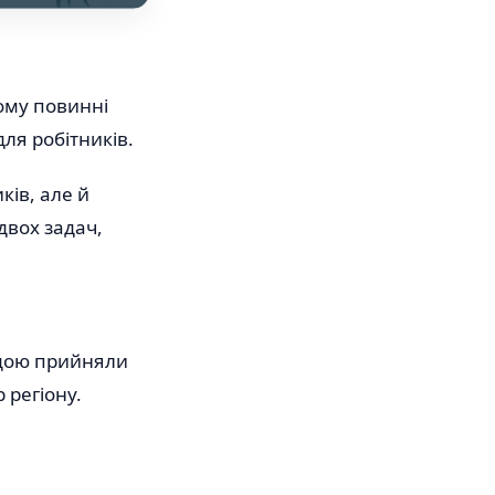
тому повинні
для робітників.
ків, але й
двох задач,
ндою прийняли
 регіону.