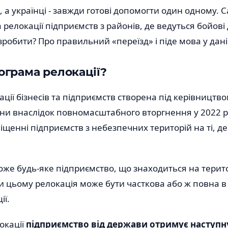
а, а українці - завжди готові допомогти один одному. 
 релокації підприємств з районів, де ведуться бойові 
зробити? Про правильний «переїзд» і піде мова у даній
ограма релокації?
ції бізнесів та підприємств створена під керівництво
ни внаслідок повномасштабного вторгнення у 2022 роц
іщенні підприємств з небезпечних територій на ті, де
же будь-яке підприємство, що знаходиться на терито
и цьому релокація може бути часткова або ж повна в 
ії.
окації
підприємство від держави отримує наступн