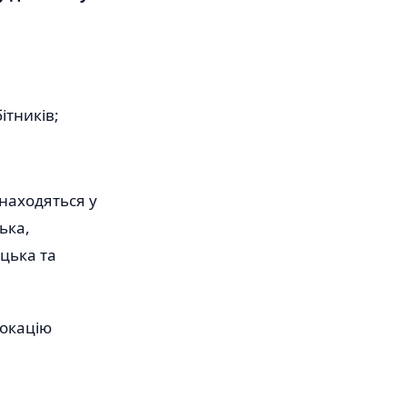
ітників;
знаходяться у
ька,
ицька та
локацію