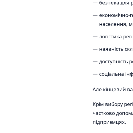
безпека для р
економічно-г
населення, мо
логістика рег
наявність скл
доступність р
соціальна інф
Але кінцевий ва
Крім вибору рег
частково допома
підприємцях.