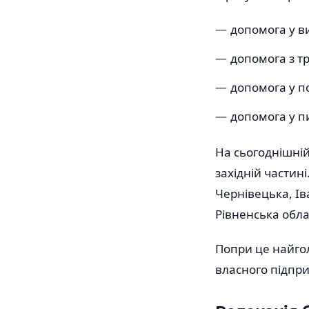
допомога у ви
допомога з т
допомога у по
допомога у пи
На сьогоднішній
західній частин
Чернівецька, Ів
Рівненська обла
Попри це найго
власного підпри