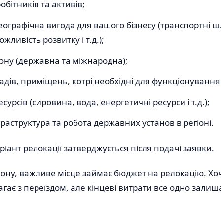
обітників та активів;
еографічна вигода для вашого бізнесу (транспортні ш
жливість розвитку і т.д.);
іону (державна та міжнародна);
адів, приміщень, котрі необхідні для функціонування 
есурсів (сировина, вода, енергетичні ресурси і т.д.);
раструктура та робота державних установ в регіоні.
ріант релокації затверджується після подачі заявки.
іону, важливе місце займає бюджет на релокацію. Хо
гає з переїздом, але кінцеві витрати все одно зали