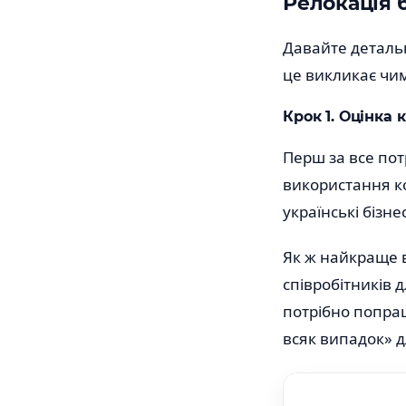
Релокація б
Давайте детальн
це викликає чи
Крок 1. Оцінка 
Перш за все пот
використання ко
українські бізне
Як ж найкраще в
співробітників 
потрібно попрац
всяк випадок» 