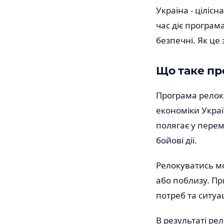
Україна - цілісн
час діє програма
безпечні. Як це 
Що таке пр
Програма релока
економіки Украї
полягає у перем
бойові дії.
Релокуватись мо
або поблизу. Пр
потреб та ситуац
В результаті рел