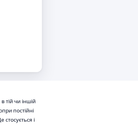
в тій чи іншій
опри постійні
 стосується і