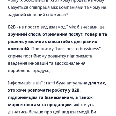
чому їх особливість, хто і кому продає, на чому
базується співпраця між компаніями та чому не
задіяний кінцевий споживач?
B2B - не просто вид взаємодії між бізнесами, це
зручний спосіб отримання послуг, товарів та
рішень у великих масштабах для різних
компаній
. При цьому “bussines to bussiness”
сприяє постійному розвитку підприємств,
введення інновацій та вдосконалення
виробленої продукції.
Інформація з цієї статті буде актуальна
для тих,
хто хоче розпочати роботу у B2B,
підприємцям та бізнесменам, а також
маркетологам та продавцям
, які хочуть
дізнатись більше про цей вид взаємодії. Ви