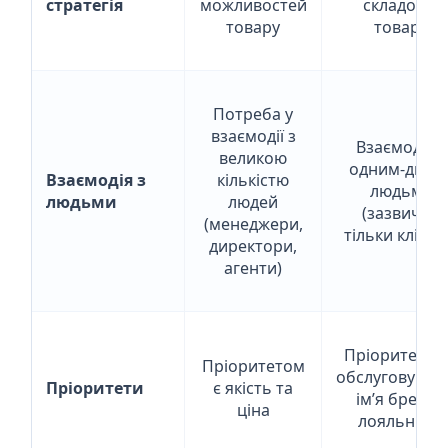
стратегія
можливостей
складової
товару
товару
Потреба у
взаємодії з
Взаємодія з
великою
одним-двом
Взаємодія з
кількістю
людьми
людьми
людей
(зазвичай
(менеджери,
тільки клієнт
директори,
агенти)
Пріоритетом
Пріоритетом
обслуговуван
Пріоритети
є якість та
ім’я бренду,
ціна
лояльність