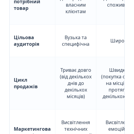
потрібний
власним
споживача
товар
клієнтам
Цільова
Вузька та
Широка
аудиторія
специфічна
Триває довго
Швидкий
(від декількох
(покупка одра
Цикл
днів до
на місці або
продажів
декількох
протягом
місяців)
декількох дні
Висвітлення
Висвітленн
Маркетингова
технічних
емоційної