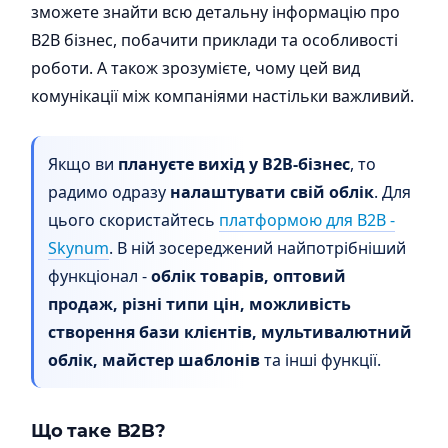
зможете знайти всю детальну інформацію про
B2B бізнес, побачити приклади та особливості
роботи. А також зрозумієте, чому цей вид
комунікації між компаніями настільки важливий.
Якщо ви
плануєте вихід у В2В-бізнес
, то
радимо одразу
налаштувати свій облік
. Для
цього скористайтесь
платформою для В2В -
Skynum
. В ній зосереджений найпотрібніший
функціонал -
облік товарів, оптовий
продаж, різні типи цін, можливість
створення бази клієнтів, мультивалютний
облік, майстер шаблонів
та інші функції.
Що таке B2B?