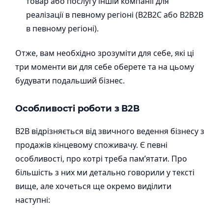
товар або послугу іншій компанії для
реалізації в певному регіоні (B2B2С або B2B2В
в певному регіоні).
Отже, вам необхідно зрозуміти для себе, які ці
три моменти ви для себе оберете та на цьому
будувати подальший бізнес.
Особливості роботи з В2В
В2В відрізняється від звичного ведення бізнесу з
продажів кінцевому споживачу. Є певні
особливості, про котрі треба пам’ятати. Про
більшість з них ми детально говорили у тексті
вище, але хочеться ще окремо виділити
наступні: