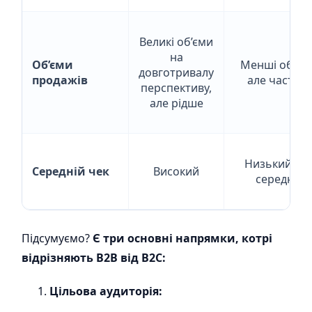
Великі об’єми
на
Об’єми
Менші об’єм
довготривалу
продажів
але частіше
перспективу,
але рідше
Низький аб
Середній чек
Високий
середній
Підсумуємо?
Є три основні напрямки, котрі
відрізняють B2B від В2С:
Цільова аудиторія: