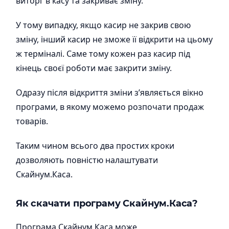
виторг в касу та закриває зміну.
У тому випадку, якщо касир не закрив свою
зміну, інший касир не зможе її відкрити на цьому
ж терміналі. Саме тому кожен раз касир під
кінець своєї роботи має закрити зміну.
Одразу після відкриття зміни з’являється вікно
програми, в якому можемо розпочати продаж
товарів.
Таким чином всього два простих кроки
дозволяють повністю налаштувати
Скайнум.Каса.
Як скачати програму
Скайнум.Каса
?
Програма Скайнум.Каса може