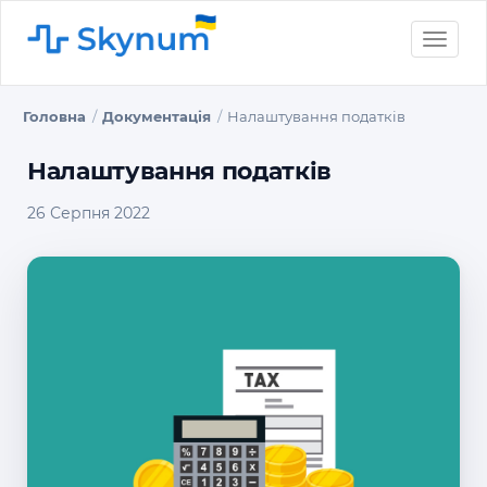
Toggle
naviga
Головна
Документація
Налаштування податків
Налаштування податків
26 Серпня 2022