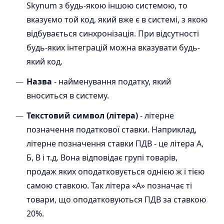
Skynum з будь-якою іншою системою, то
вказуємо той код, який вже є в системі, з якою
відбувається синхронізація. При відсутності
будь-яких інтеграцій можна вказувати будь-
який код.
Назва
- найменування податку, який
вноситься в систему.
Текстовий символ (літера)
- літерне
позначення податкової ставки. Наприклад,
літерне позначення ставки ПДВ - це літера А,
Б, В і т.д. Вона відповідає групі товарів,
продаж яких оподатковується однією ж і тією
самою ставкою. Так літера «А» позначає ті
товари, що оподатковуються ПДВ за ставкою
20%.