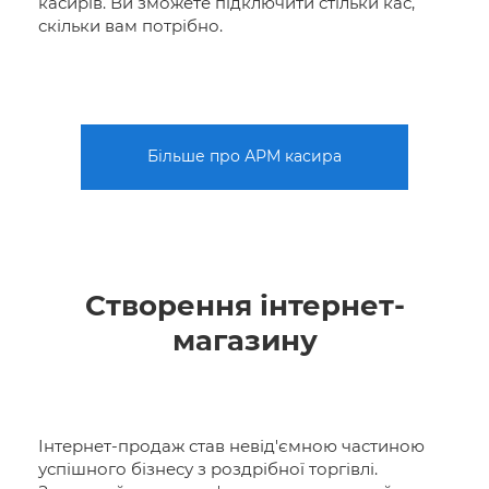
касирів. Ви зможете підключити стільки кас,
скільки вам потрібно.
Більше про АРМ касира
Створення інтернет-
магазину
Інтернет-продаж став невід'ємною частиною
успішного бізнесу з роздрібної торгівлі.