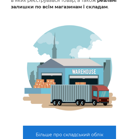
в яких реєструвався товар, а також
реальні
залишки по всім магазинам і складам
.
Більше про складський облік