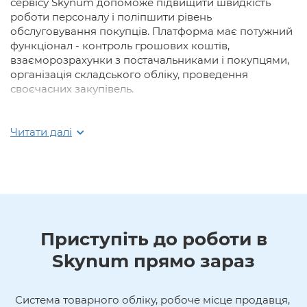
сервісу Skynum допоможе підвищити швидкість
роботи персоналу і поліпшити рівень
обслуговування покупців. Платформа має потужний
функціонал - контроль грошових коштів,
взаєморозрахунки з постачальниками і покупцями,
організація складського обліку, проведення
своєчасних закупівель.
Швидкий старт
Читати далі
Програма роздрібна торгівля Skynum
проста у
використанні з інтуїтивним і зручним дизайном
.
Вам не потрібно наймати фахівців, і проводити
локальну мережу. Щоб приступити до роботи, вам
потрібно лише зареєструватися на сайті.
До платформи ви можете підключити
необмежену
Приступіть до роботи в
кількість торгових точок і користувачів
. Кожному
Skynum прямо зараз
співробітнику можна привласнити права і доступ
відповідно до його повноважень.
Система товарного обліку, робоче місце продавця, 