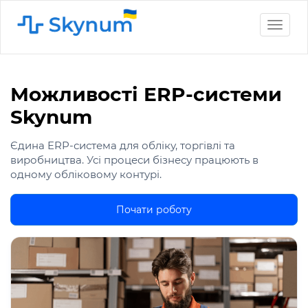
Toggle
naviga
Можливості ERP-системи
Skynum
Єдина ERP-система для обліку, торгівлі та
виробництва. Усі процеси бізнесу працюють в
одному обліковому контурі.
Почати роботу