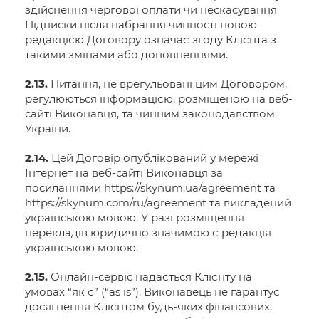
здійснення чергової оплати чи нескасування
Підписки після набрання чинності новою
редакцією Договору означає згоду Клієнта з
такими змінами або доповненнями.
2.13.
Питання, не врегульовані цим Договором,
регулюються інформацією, розміщеною на веб-
сайті Виконавця, та чинним законодавством
України.
2.14.
Цей Договір опублікований у мережі
Інтернет на веб-сайті Виконавця за
посиланнями https://skynum.ua/agreement та
https://skynum.com/ru/agreement та викладений
українською мовою. У разі розміщення
перекладів юридично значимою є редакція
українською мовою.
2.15.
Онлайн-сервіс надається Клієнту на
умовах “як є” (“as is”). Виконавець не гарантує
досягнення Клієнтом будь-яких фінансових,