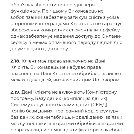
обов’язку зберігати попередні версії
функціоналу. При цьому Виконавець не
зобов’язаний забезпечувати сумісність з усіма
сторонніми інтеграціями Клієнта та не гарантує
збереження конкретних елементів інтерфейсу,
однак забезпечує надання доступу до Онлайн-
сервісу в межах оплаченого періоду відповідно
до умов цього Договору.
2.18.
Клієнт має права виключно на Дані
Клієнта. Виконавець не набуває права
власності на Дані Клієнта та обробляє їх лише в
межах і для цілей, визначених цим Договором.
2.19.
Дані Клієнта не включають Комп’ютерну
програму, Базу даних (компіляцію даних),
Систему керування базами даних (СКБД),
Копію бази даних, програмний код, структуру
баз даних, схеми таблиць, моделі даних, зв’язки
між сутностями, алгоритми обробки, алгоритми
розрахунків, системні ідентифікатори, службові