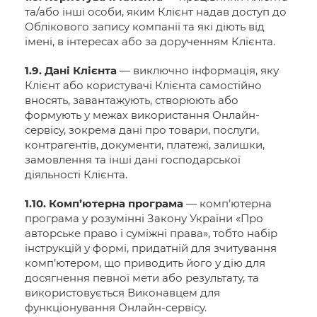
та/або інші особи, яким Клієнт надав доступ до
Облікового запису компанії та які діють від
імені, в інтересах або за дорученням Клієнта.
1.9. Дані Клієнта
— виключно інформація, яку
Клієнт або користувачі Клієнта самостійно
вносять, завантажують, створюють або
формують у межах використання Онлайн-
сервісу, зокрема дані про товари, послуги,
контрагентів, документи, платежі, залишки,
замовлення та інші дані господарської
діяльності Клієнта.
1.10. Комп’ютерна програма
— комп’ютерна
програма у розумінні Закону України «Про
авторське право і суміжні права», тобто набір
інструкцій у формі, придатній для зчитування
комп’ютером, що приводить його у дію для
досягнення певної мети або результату, та
використовується Виконавцем для
функціонування Онлайн-сервісу.