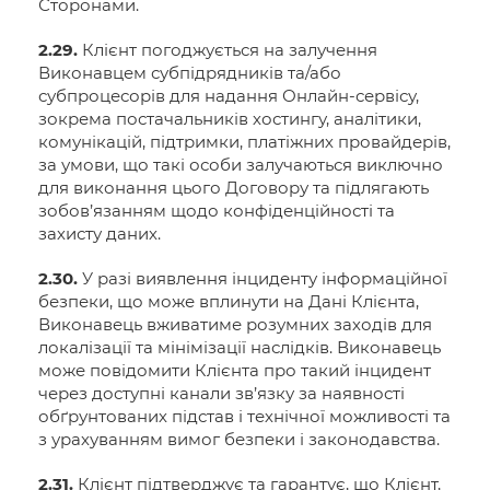
Сторонами.
2.29.
Клієнт погоджується на залучення
Виконавцем субпідрядників та/або
субпроцесорів для надання Онлайн-сервісу,
зокрема постачальників хостингу, аналітики,
комунікацій, підтримки, платіжних провайдерів,
за умови, що такі особи залучаються виключно
для виконання цього Договору та підлягають
зобов’язанням щодо конфіденційності та
захисту даних.
2.30.
У разі виявлення інциденту інформаційної
безпеки, що може вплинути на Дані Клієнта,
Виконавець вживатиме розумних заходів для
локалізації та мінімізації наслідків. Виконавець
може повідомити Клієнта про такий інцидент
через доступні канали зв’язку за наявності
обґрунтованих підстав і технічної можливості та
з урахуванням вимог безпеки і законодавства.
2.31.
Клієнт підтверджує та гарантує, що Клієнт,