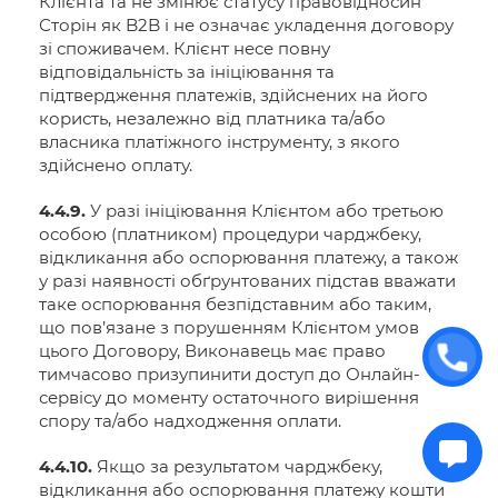
Клієнта та не змінює статусу правовідносин
Сторін як B2B і не означає укладення договору
зі споживачем. Клієнт несе повну
відповідальність за ініціювання та
підтвердження платежів, здійснених на його
користь, незалежно від платника та/або
власника платіжного інструменту, з якого
здійснено оплату.
4.4.9.
У разі ініціювання Клієнтом або третьою
особою (платником) процедури чарджбеку,
відкликання або оспорювання платежу, а також
у разі наявності обґрунтованих підстав вважати
таке оспорювання безпідставним або таким,
що пов’язане з порушенням Клієнтом умов
цього Договору, Виконавець має право
тимчасово призупинити доступ до Онлайн-
сервісу до моменту остаточного вирішення
спору та/або надходження оплати.
4.4.10.
Якщо за результатом чарджбеку,
відкликання або оспорювання платежу кошти