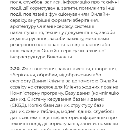
поля, службові записи, інформацію про технічні
події, дії користувачів, запити, помилки та інші
події, пов’язані з функціонуванням Онлайн-
сервісу, внутрішні формати зберігання,
архітектуру Онлайн-сервісу, системні
налаштування, технічну документацію, засоби
адміністрування, засоби захисту, механізми
резервного копіювання та відновлення або
інші складові Онлайн-сервісу чи технічної
інфраструктури Виконавця.
2.20.
Факт внесення, завантаження, створення,
зберігання, обробки, відображення або
експорту Даних Клієнта за допомогою Онлайн-
сервісу не створює для Клієнта жодних прав на
Комп’ютерну програму, Базу даних (компіляцію
даних), Систему керування базами даних
(СКБД), Копію бази даних, структуру бази
даних, схеми таблиць, моделі даних, службові
дані, системні ідентифікатори, інформацію про
технічні події, дії користувачів, запити, помилки
та інші події, пов’язані з функціонуванням