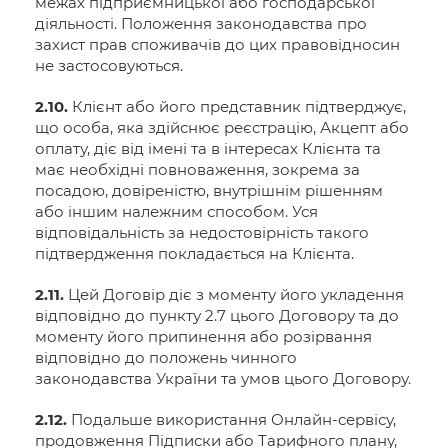
межах підприємницької або господарської
діяльності. Положення законодавства про
захист прав споживачів до цих правовідносин
не застосовуються.
2.10.
Клієнт або його представник підтверджує,
що особа, яка здійснює реєстрацію, Акцепт або
оплату, діє від імені та в інтересах Клієнта та
має необхідні повноваження, зокрема за
посадою, довіреністю, внутрішнім рішенням
або іншим належним способом. Уся
відповідальність за недостовірність такого
підтвердження покладається на Клієнта.
2.11.
Цей Договір діє з моменту його укладення
відповідно до пункту 2.7 цього Договору та до
моменту його припинення або розірвання
відповідно до положень чинного
законодавства України та умов цього Договору.
2.12.
Подальше використання Онлайн-сервісу,
продовження Підписки або Тарифного плану,