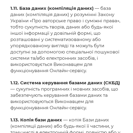
1.11. База даних (компіляція даних)
— база
даних (компіляція даних) у розумінні Закону
України «Про авторське право і суміжні права»,
тобто сукупність творів, даних або будь-якої
іншої інформації у довільній формі, що
розташовані у систематизованому або
упорядкованому вигляді та можуть бути
доступні за допомогою спеціальної пошукової
системи та/або електронних засобів, і
використовується Виконавцем для
функціонування Онлайн-сервісу.
1.12. Система керування базами даних (СКБД)
— сукупність програмних і мовних засобів, що
забезпечують керування базами даних та
використовуються Виконавцем для
функціонування Онлайн-сервісу.
1.13. Копія бази даних
— копія Бази даних
(компіляції даних) або будь-якої її частини, у
тому числі в електронній формі, повністю або у