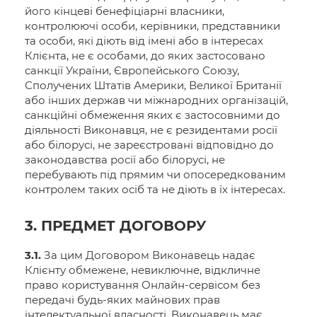
його кінцеві бенефіціарні власники,
контролюючі особи, керівники, представники
та особи, які діють від імені або в інтересах
Клієнта, не є особами, до яких застосовано
санкції України, Європейського Союзу,
Сполучених Штатів Америки, Великої Британії
або інших держав чи міжнародних організацій,
санкційні обмеження яких є застосовними до
діяльності Виконавця, не є резидентами росії
або білорусі, не зареєстровані відповідно до
законодавства росії або білорусі, не
перебувають під прямим чи опосередкованим
контролем таких осіб та не діють в їх інтересах.
3. ПРЕДМЕТ ДОГОВОРУ
3.1.
За цим Договором Виконавець надає
Клієнту обмежене, невиключне, відкличне
право користування Онлайн-сервісом без
передачі будь-яких майнових прав
інтелектуальної власності. Виконавець має