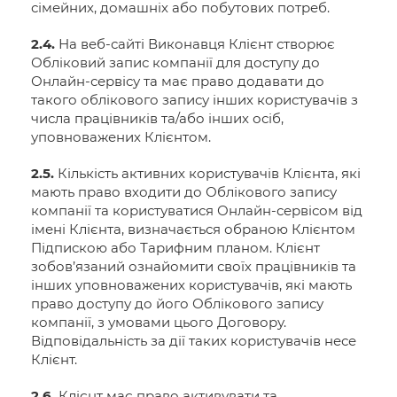
сімейних, домашніх або побутових потреб.
2.4.
На веб-сайті Виконавця Клієнт створює
Обліковий запис компанії для доступу до
Онлайн-сервісу та має право додавати до
такого облікового запису інших користувачів з
числа працівників та/або інших осіб,
уповноважених Клієнтом.
2.5.
Кількість активних користувачів Клієнта, які
мають право входити до Облікового запису
компанії та користуватися Онлайн-сервісом від
імені Клієнта, визначається обраною Клієнтом
Підпискою або Тарифним планом. Клієнт
зобов’язаний ознайомити своїх працівників та
інших уповноважених користувачів, які мають
право доступу до його Облікового запису
компанії, з умовами цього Договору.
Відповідальність за дії таких користувачів несе
Клієнт.
2.6.
Клієнт має право активувати та