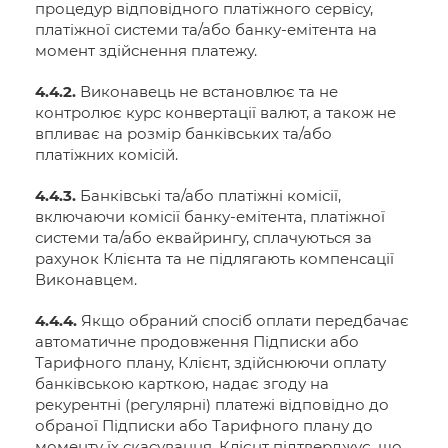
процедур відповідного платіжного сервісу,
платіжної системи та/або банку-емітента на
момент здійснення платежу.
4.4.2.
Виконавець не встановлює та не
контролює курс конвертації валют, а також не
впливає на розмір банківських та/або
платіжних комісій.
4.4.3.
Банківські та/або платіжні комісії,
включаючи комісії банку-емітента, платіжної
системи та/або еквайрингу, сплачуються за
рахунок Клієнта та не підлягають компенсації
Виконавцем.
4.4.4.
Якщо обраний спосіб оплати передбачає
автоматичне продовження Підписки або
Тарифного плану, Клієнт, здійснюючи оплату
банківською карткою, надає згоду на
рекурентні (регулярні) платежі відповідно до
обраної Підписки або Тарифного плану до
моменту їх скасування. Клієнт підтверджує, що