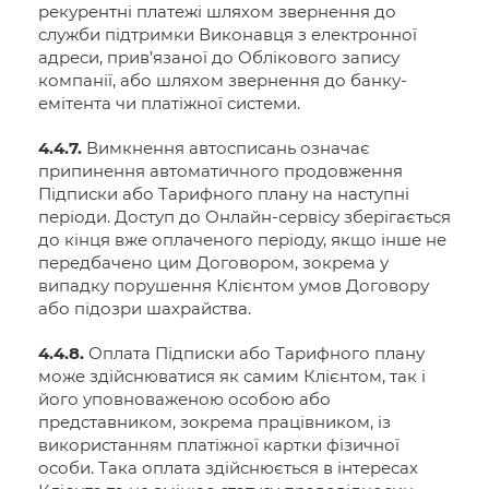
рекурентні платежі шляхом звернення до
служби підтримки Виконавця з електронної
адреси, прив’язаної до Облікового запису
компанії, або шляхом звернення до банку-
емітента чи платіжної системи.
4.4.7.
Вимкнення автосписань означає
припинення автоматичного продовження
Підписки або Тарифного плану на наступні
періоди. Доступ до Онлайн-сервісу зберігається
до кінця вже оплаченого періоду, якщо інше не
передбачено цим Договором, зокрема у
випадку порушення Клієнтом умов Договору
або підозри шахрайства.
4.4.8.
Оплата Підписки або Тарифного плану
може здійснюватися як самим Клієнтом, так і
його уповноваженою особою або
представником, зокрема працівником, із
використанням платіжної картки фізичної
особи. Така оплата здійснюється в інтересах