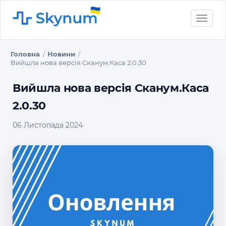
Toggle
naviga
Головна
Новини
Вийшла нова версія Сканум.Каса 2.0.30
Вийшла нова версія Сканум.Каса
2.0.30
06 Листопада 2024