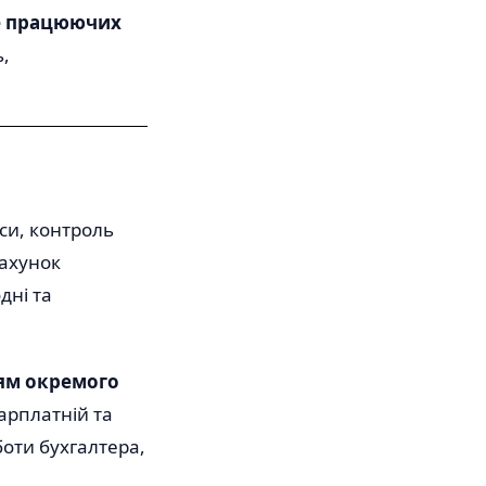
же працюючих
ь,
си, контроль
рахунок
дні та
ям окремого
зарплатній та
оти бухгалтера,