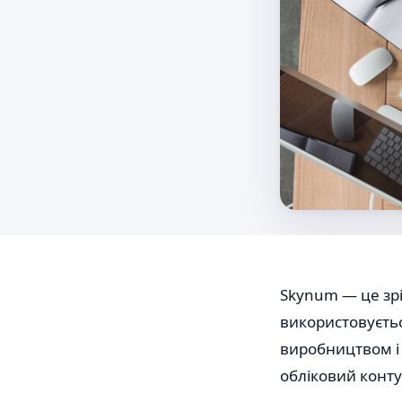
Skynum — це зрі
використовуєть
виробництвом і
обліковий контур