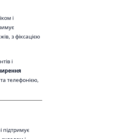
ком і
тримує
жів, з фіксацією
тів і
ширення
 та телефонією,
і підтримує