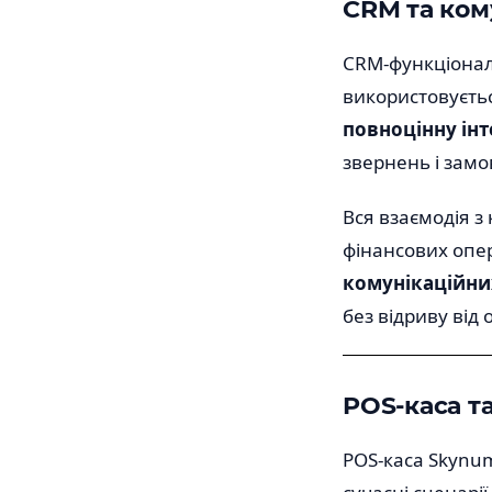
CRM та ком
CRM-функціональ
використовуєтьс
повноцінну інт
звернень і замо
Вся взаємодія з 
фінансових опе
комунікаційн
без відриву від 
POS-каса т
POS-каса Skynu