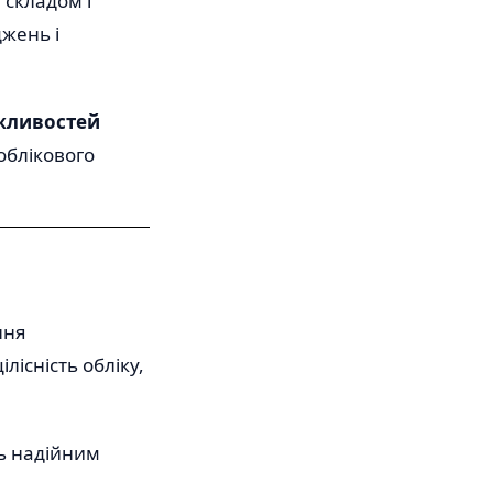
 складом і
джень і
жливостей
 облікового
ння
лісність обліку,
сь надійним