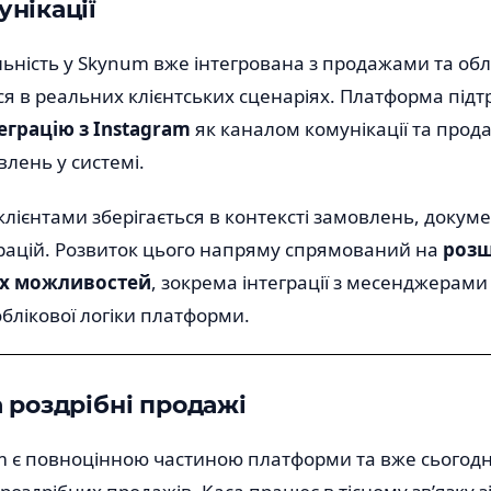
унікації
ність у Skynum вже інтегрована з продажами та облі
я в реальних клієнтських сценаріях. Платформа під
еграцію з Instagram
як каналом комунікації та прода
влень у системі.
клієнтами зберігається в контексті замовлень, докумен
рацій. Розвиток цього напряму спрямований на
роз
их можливостей
, зокрема інтеграції з месенджерами
облікової логіки платформи.
а роздрібні продажі
m є повноцінною частиною платформи та вже сьогодн