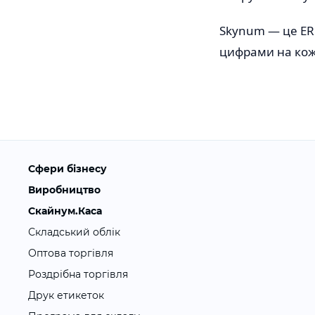
Skynum — це ERP
цифрами на кож
Сфери бізнесу
Виробництво
Скайнум.Каса
Складський облік
Оптова торгівля
Роздрібна торгівля
Друк етикеток