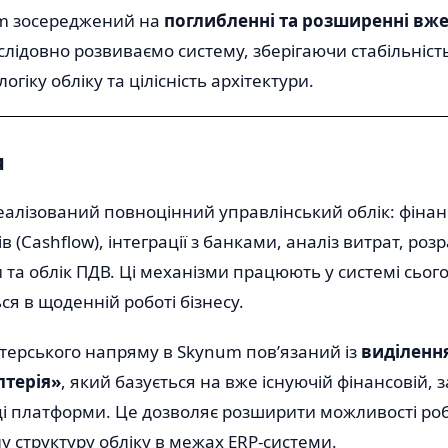
m зосереджений на
поглибленні та розширенні в
слідовно розвиваємо систему, зберігаючи стабільніст
гіку обліку та цілісність архітектури.
я
алізований повноцінний управлінський облік: фінан
 (Cashflow), інтеграції з банками, аналіз витрат, роз
и та облік ПДВ. Ці механізми працюють у системі сього
я в щоденній роботі бізнесу.
терського напряму в Skynum пов’язаний із
виділенн
лтерія»
, який базується на вже існуючій фінансовій, 
ці платформи. Це дозволяє розширити можливості роб
у структуру обліку в межах ERP-системи.