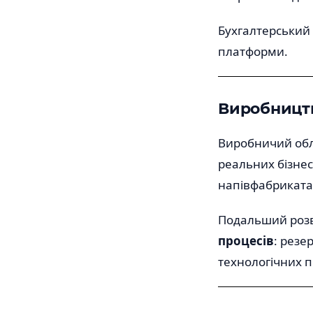
Бухгалтерський 
платформи.
Виробницт
Виробничий облі
реальних бізнес
напівфабрикатам
Подальший роз
процесів
: резе
технологічних п