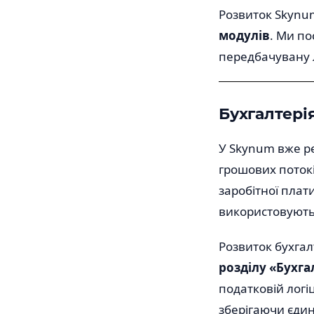
Розвиток Skynu
модулів
. Ми по
передбачувану ло
Бухгалтері
У Skynum вже ре
грошових потоків
заробітної плат
використовуютьс
Розвиток бухгал
розділу «Бухга
податковій логі
зберігаючи єдин