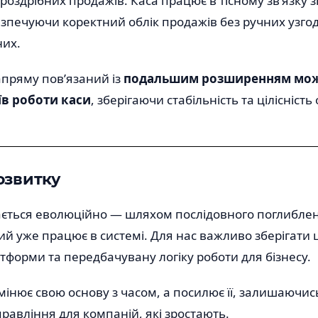
 роздрібних продажів. Каса працює в тісному зв’язку зі
зпечуючи коректний облік продажів без ручних узго
их.
апряму пов’язаний із
подальшим розширенням мо
іїв роботи каси
, зберігаючи стабільність та цілісність
озвитку
ється еволюційно — шляхом послідовного поглибле
ий уже працює в системі. Для нас важливо зберігати ці
атформи та передбачувану логіку роботи для бізнесу.
інює свою основу з часом, а посилює її, залишаючи
равління для компаній, які зростають.