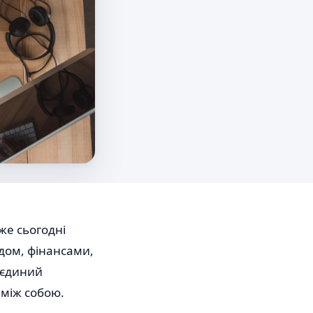
же сьогодні
дом, фінансами,
 єдиний
 між собою.