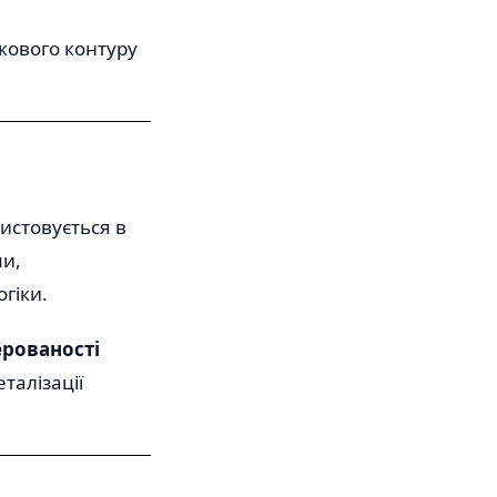
ікового контуру
истовується в
ми,
гіки.
ерованості
еталізації