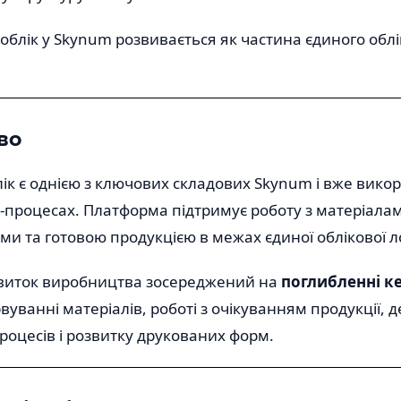
облік у Skynum розвивається як частина єдиного обл
во
к є однією з ключових складових Skynum і вже викор
-процесах. Платформа підтримує роботу з матеріала
и та готовою продукцією в межах єдиної облікової ло
виток виробництва зосереджений на
поглибленні к
рвуванні матеріалів, роботі з очікуванням продукції, д
роцесів і розвитку друкованих форм.