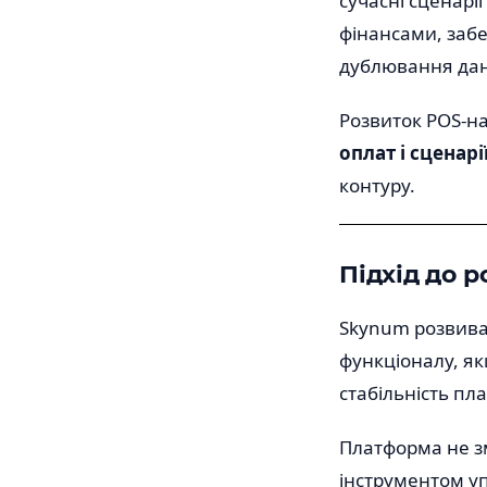
сучасні сценарії
фінансами, забе
дублювання дан
Розвиток POS-н
оплат і сценар
контуру.
Підхід до р
Skynum розвива
функціоналу, як
стабільність пл
Платформа не зм
інструментом уп